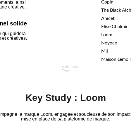
ments, ainsi 
Copin
gne créative. 
The Black Alc
Anicet
nel solide
Elise Chalmin
 qui guidera 
Loom
 et créatives.
Noyoco
Mii
Maison Lemoi
crédit : Josie 
Taggart
Key Study : Loom
ompagné la marque Loom, engagée et soucieuse de son impact,
mise en place de sa plateforme de marque.