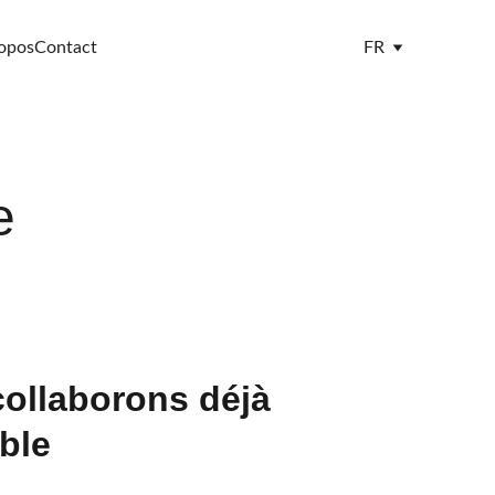
opos
Contact
FR
e
ollaborons déjà 
ble