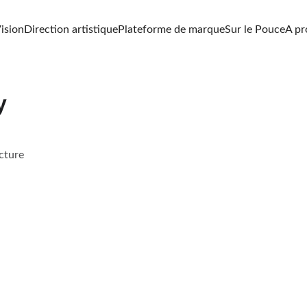
ision
Direction artistique
Plateforme de marque
Sur le Pouce
A pr
y
cture